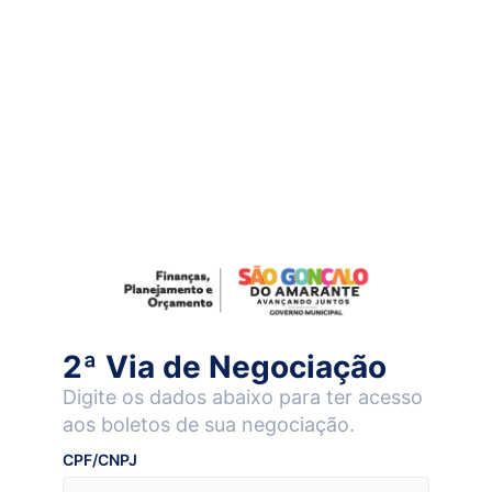
2ª Via de Negociação
Digite os dados abaixo para ter acesso
aos boletos de sua negociação.
CPF/CNPJ