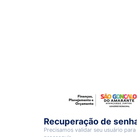
Recuperação de senh
Precisamos validar seu usuário para